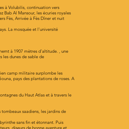
es à Volubilis, continuation vers
ez Bab Al Mansour, les écuries royales
rs Fès, Arrivée à Fès Dîner et nuit
pays. La mosquée et l'université
ghemt à 1907 mètres d'altitude. , une
rs les dunes de sable de
ncien camp militaire surplombe les
ouna, pays des plantations de roses. A
ontagnes du Haut Atlas et à travers le
s tombeaux saadiens, les jardins de
byrinthe sans fin et étonnant. Puis
nteurs, diseurs de bonne aventure et