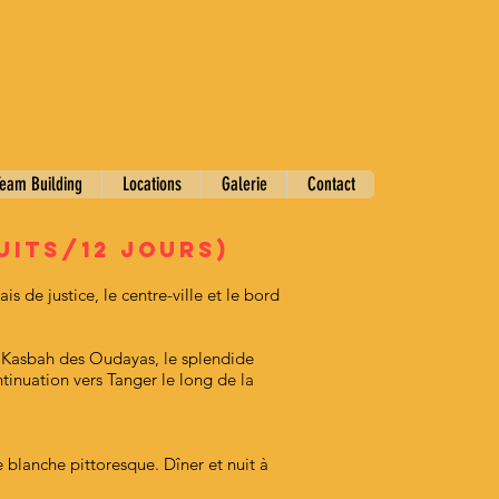
eam Building
Locations
Galerie
Contact
uits/12 jours)
is de justice, le centre-ville et le bord
la Kasbah des Oudayas, le splendide
inuation vers Tanger le long de la
e blanche pittoresque. Dîner et nuit à