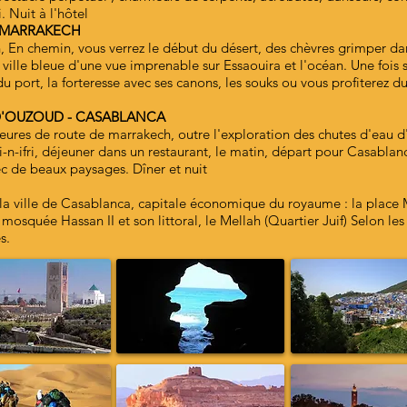
. Nuit à l'hôtel
- MARRAKECH
, En chemin, vous verrez le début du désert, des chèvres grimper dan
ville bleue d'une vue imprenable sur Essaouira et l'océan. Une fois su
du port, la forteresse avec ses canons, les souks ou vous profiterez du
 D'OUZOUD - CASABLANCA
heures de route de marrakech, outre l'exploration des chutes d'eau d'
i-n-ifri, déjeuner dans un restaurant, le matin, départ pour Casabl
ec de beaux paysages. Dîner et nuit
 la ville de Casablanca, capitale économique du royaume : la place
 mosquée Hassan II et son littoral, le Mellah (Quartier Juif) Selon les
s.