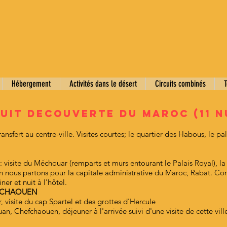
Hébergement
Activités dans le désert
Circuits combinés
T
UIT DECOUVERTE DU MAROC (11 N
nsfert au centre-ville. Visites courtes; le quartier des Habous, le pala
.
t : visite du Méchouar (remparts et murs entourant le Palais Royal), 
ous partons pour la capitale administrative du Maroc, Rabat. Cont
ner et nuit à l'hôtel.
EFCHAOUEN
r, visite du cap Spartel et des grottes d'Hercule
an, Chefchaouen, déjeuner à l'arrivée suivi d'une visite de cette vill