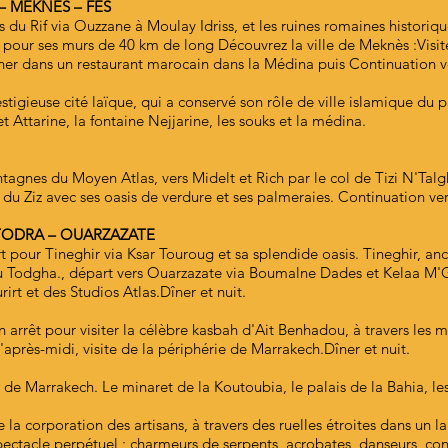
– MEKNES – FES
 du Rif via Ouzzane à Moulay Idriss, et les ruines romaines historiqu
 pour ses murs de 40 km de long Découvrez la ville de Meknès :Visit
uner dans un restaurant marocain dans la Médina puis Continuation ve
restigieuse cité laïque, qui a conservé son rôle de ville islamique du 
 Attarine, la fontaine Nejjarine, les souks et la médina.
ntagnes du Moyen Atlas, vers Midelt et Rich par le col de Tizi N'Tal
du Ziz avec ses oasis de verdure et ses palmeraies. Continuation ve
 TODRA – OUARZAZATE
rt pour Tineghir via Ksar Touroug et sa splendide oasis. Tineghir, a
du Todgha., départ vers Ouarzazate via Boumalne Dades et Kelaa M'G
irt et des Studios Atlas.Dîner et nuit.
arrêt pour visiter la célèbre kasbah d'Ait Benhadou, à travers les m
'après-midi, visite de la périphérie de Marrakech.Dîner et nuit.
e de Marrakech. Le minaret de la Koutoubia, le palais de la Bahia, le
 la corporation des artisans, à travers des ruelles étroites dans un la
pectacle perpétuel ; charmeurs de serpents, acrobates, danseurs, co