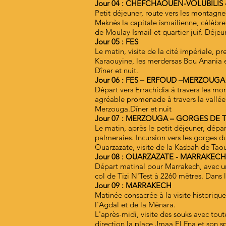
Jour 04 : CHEFCHAOUEN-VOLUBILIS 
Petit déjeuner, route vers les montagnes
Meknès la capitale ismailienne, célèbre
de Moulay Ismail et quartier juif. Déje
Jour 05 : FES
Le matin, visite de la cité impériale, p
Karaouyine, les merdersas Bou Anania et
Dîner et nuit.
Jour 06 : FES – ERFOUD –MERZOUGA
Départ vers Errachidia à travers les mo
agréable promenade à travers la vallée 
Merzouga.Dîner et nuit
Jour 07 : MERZOUGA – GORGES DE
Le matin, après le petit déjeuner, dépa
palmeraies. Incursion vers les gorges 
Ouarzazate, visite de la Kasbah de Taour
Jour 08 : OUARZAZATE - MARRAKECH
Départ matinal pour Marrakech, avec un 
col de Tizi N'Test à 2260 mètres. Dans l
Jour 09 : MARRAKECH
Matinée consacrée à la visite historiqu
l'Agdal et de la Ménara.
L'après-midi, visite des souks avec toute
direction la place Jmaa El Fna et son s